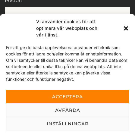
Postort
Vi använder cookies för att
optimera vår webbplats och
Meddelande
vår tjänst.
För att ge de bästa upplevelserna använder vi teknik som
cookies för att lagra och/eller komma åt enhetsinformation.
Om vi samtycker till dessa tekniker kan vi behandla data som
surfbeteende eller unika ID:n på denna webbplats. Att inte
samtycka eller återkalla samtycke kan påverka vissa
funktioner och funktioner negativt.
Genom att skicka detta meddelande samtycker du till
att vi tar del av de personuppgifter du valt att delge.
ACCEPTERA
Denna webbplats är skyddad av reCAPTCHA och Google
sekretesspolicy
AVFÄRDA
och
Användarvillkor
gäller.
INSTÄLLNINGAR
SKICKA