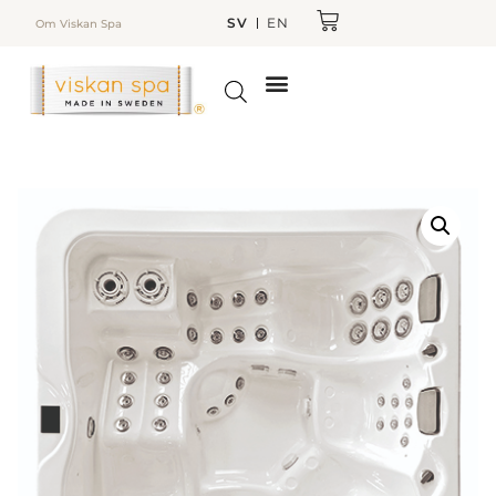
SV
EN
Om Viskan Spa