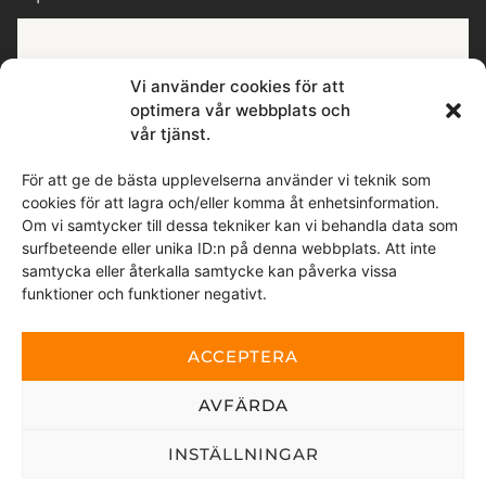
Vi använder cookies för att
Postort
optimera vår webbplats och
vår tjänst.
För att ge de bästa upplevelserna använder vi teknik som
cookies för att lagra och/eller komma åt enhetsinformation.
Meddelande
Om vi samtycker till dessa tekniker kan vi behandla data som
surfbeteende eller unika ID:n på denna webbplats. Att inte
samtycka eller återkalla samtycke kan påverka vissa
funktioner och funktioner negativt.
ACCEPTERA
Genom att skicka detta meddelande samtycker du till
AVFÄRDA
att vi tar del av de personuppgifter du valt att delge.
INSTÄLLNINGAR
Denna webbplats är skyddad av reCAPTCHA och Google
sekretesspolicy