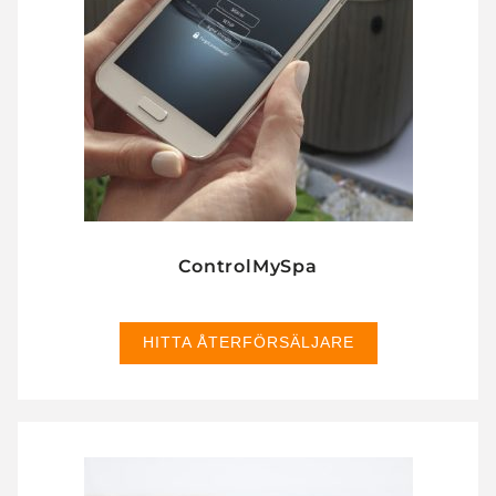
ControlMySpa
HITTA ÅTERFÖRSÄLJARE