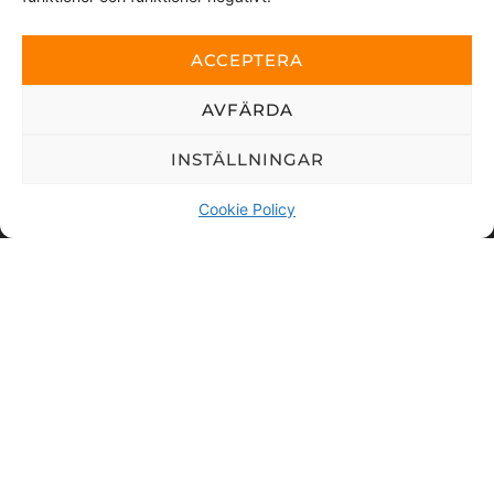
Genom att skicka detta meddelande samtycker du till
att vi tar del av de personuppgifter du valt att delge.
ACCEPTERA
Denna webbplats är skyddad av reCAPTCHA och Google
sekretesspolicy
AVFÄRDA
och
Användarvillkor
gäller.
INSTÄLLNINGAR
SKICKA
Cookie Policy
Copyright © 2026 Viskan Spa | All rights
reserved
Köpevillkor
|
Integritetspolicy
|
Cookie policy