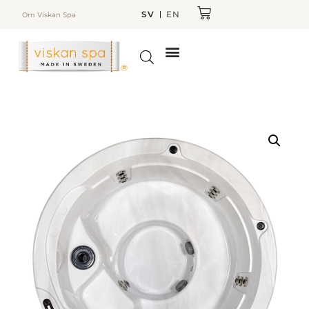
SV
EN
Om Viskan Spa