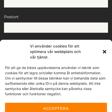
Postort
Meddelande
Vi använder cookies för att
optimera vår webbplats och
vår tjänst.
För att ge de bästa upplevelserna använder vi teknik som
cookies för att lagra och/eller komma åt enhetsinformation.
Om vi samtycker till dessa tekniker kan vi behandla data som
surfbeteende eller unika ID:n på denna webbplats. Att inte
Genom att skicka detta meddelande samtycker du till
samtycka eller återkalla samtycke kan påverka vissa
att vi tar del av de personuppgifter du valt att delge.
funktioner och funktioner negativt.
Denna webbplats är skyddad av reCAPTCHA och Google
sekretesspolicy
ACCEPTERA
och
Användarvillkor
gäller.