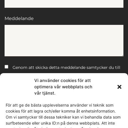
Meddelande
Genom att skicka detta meddelande samtycker du till
att vi tar del av de personuppgifter du valt att delge.
Vi använder cookies för att
optimera vår webbplats och
Denna webbplats är skyddad av reCAPTCHA och Google
sekretesspolicy
vår tjänst.
och
Användarvillkor
gäller.
För att ge de bästa upplevelserna använder vi teknik som
cookies för att lagra och/eller komma åt enhetsinformation.
SKICKA
Om vi samtycker till dessa tekniker kan vi behandla data som
surfbeteende eller unika ID:n på denna webbplats. Att inte