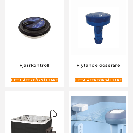
Fjärrkontroll
Flytande doserare
HITTA ÅTERFÖRSÄLJARE
HITTA ÅTERFÖRSÄLJARE