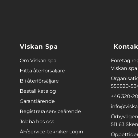
Viskan Spa
Kontak
Om Viskan spa
Företag re
Viskan spa
Hitta återförsäljare
Organisat
Bli återförsäljare
556820-58
Beställ katalog
+46 320-20
Garantiärende
info@viska
Registrera serviceärende
Örbyvägen
Jobba hos oss
511 63 Sken
ÅF/Service-tekniker Login
Öppettider