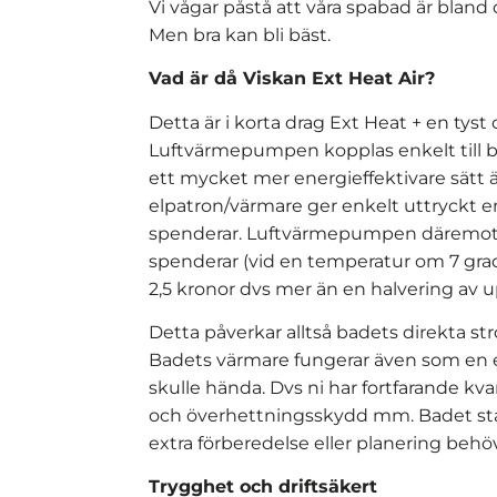
Vi vågar påstå att våra spabad är blan
Men bra kan bli bäst.
Vad är då Viskan Ext Heat Air?
Detta är i korta drag Ext Heat + en tys
Luftvärmepumpen kopplas enkelt till b
ett mycket mer energieffektivare sätt 
elpatron/värmare ger enkelt uttryckt en
spenderar. Luftvärmepumpen däremot kan
spenderar (vid en temperatur om 7 gra
2,5 kronor dvs mer än en halvering a
Detta påverkar alltså badets direkta st
Badets värmare fungerar även som en
skulle hända. Dvs ni har fortfarande kva
och överhettningsskydd mm. Badet står 
extra förberedelse eller planering behövs
Trygghet och driftsäkert