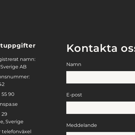
Kontakta os
tuppgifter
gistrerat namn:
Namn
 Sverige AB
ionsnummer:
42
 55 90
E-post
nspa.se
 29
e, Sverige
Meddelande
 telefonväxel