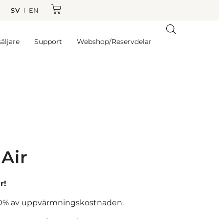
SV
EN
äljare
Support
Webshop/Reservdelar
 Air
r!
l 70% av uppvärmningskostnaden.