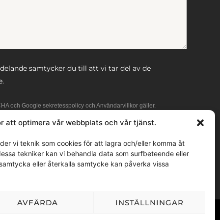
lande samtycker du till att vi tar del av de
e.
CHA och Google
sekretesspolicy
och
Användarvillkor
gäller.
r att optimera vår webbplats och vår tjänst.
er vi teknik som cookies för att lagra och/eller komma åt
 dessa tekniker kan vi behandla data som surfbeteende eller
 samtycka eller återkalla samtycke kan påverka vissa
AVFÄRDA
INSTÄLLNINGAR