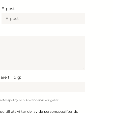
E-post
re till dig:
retesspolicy
och
Användarvillkor
gäller.
till att vi tar del av de personuppgifter du