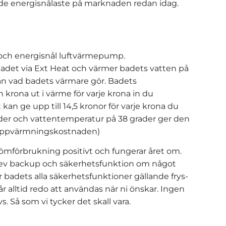
d de energisnålaste på marknaden redan idag.
t och energisnål luftvärmepump.
adet via Ext Heat och värmer badets vatten på
än vad badets värmare gör. Badets
 krona ut i värme för varje krona in du
 ge upp till 14,5 kronor för varje krona du
der och vattentemperatur på 38 grader ger den
v uppvärmningskostnaden)
römförbrukning positivt och fungerar året om.
 ev backup och säkerhetsfunktion om något
r badets alla säkerhetsfunktioner gällande frys-
alltid redo att användas när ni önskar. Ingen
. Så som vi tycker det skall vara.