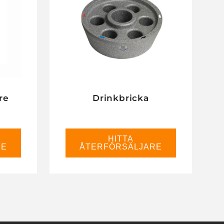
re
Drinkbricka
HITTA
RE
ÅTERFÖRSÄLJARE