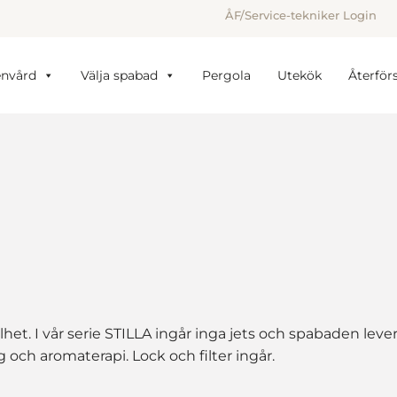
ÅF/Service-tekniker Login
envård
Välja spabad
Pergola
Utekök
Återförs
illhet. I vår serie STILLA ingår inga jets och spabaden lev
och aromaterapi. Lock och filter ingår.