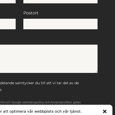
Postort
lande samtycker du till att vi tar del av de
e.
CHA och Google
sekretesspolicy
och
Användarvillkor
gäller.
r att optimera vår webbplats och vår tjänst.