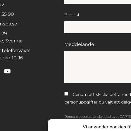
42
 55 90
E-post
nspa.se
 29
e, Sverige
Meddelande
 telefonväxel
dag 10-16
Genom att skicka detta medde
personuppgifter du valt att delg
Denna webbplats är skyddad av reCAPT
Vi använder cookies fö