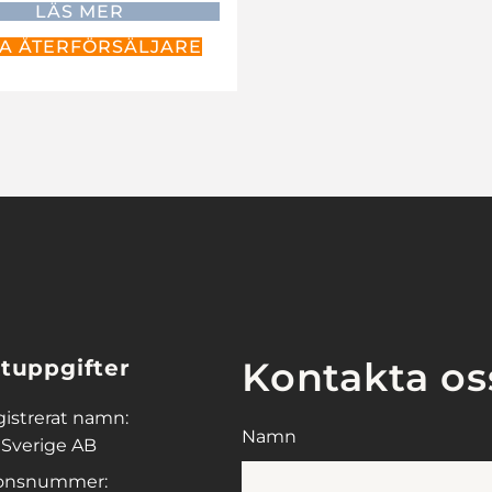
LÄS MER
TA ÅTERFÖRSÄLJARE
Kontakta os
tuppgifter
gistrerat namn:
Namn
 Sverige AB
ionsnummer: