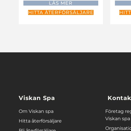
LÄS MER
HITTA ÅTERFÖRSÄLJARE
HIT
Viskan Spa
Kontak
Om Viskan spa
Företag re
Viskan spa
Hitta återförsäljare
Organisat
Bli återförsäljare