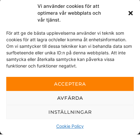
Meddelande
Vi använder cookies för att
optimera vår webbplats och
vår tjänst.
För att ge de bästa upplevelserna använder vi teknik som
cookies för att lagra och/eller komma åt enhetsinformation.
Om vi samtycker till dessa tekniker kan vi behandla data som
surfbeteende eller unika ID:n på denna webbplats. Att inte
Genom att skicka detta meddelande samtycker du till
samtycka eller återkalla samtycke kan påverka vissa
att vi tar del av de personuppgifter du valt att delge.
funktioner och funktioner negativt.
Denna webbplats är skyddad av reCAPTCHA och Google
sekretesspolicy
ACCEPTERA
och
Användarvillkor
gäller.
AVFÄRDA
SKICKA
INSTÄLLNINGAR
Cookie Policy